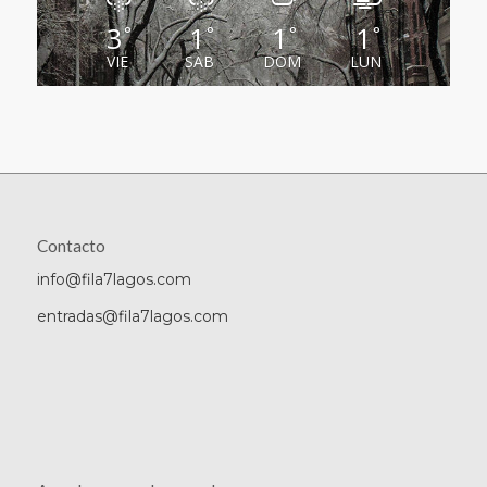
3
1
1
1
°
°
°
°
VIE
SAB
DOM
LUN
Contacto
info@fila7lagos.com
entradas@fila7lagos.com