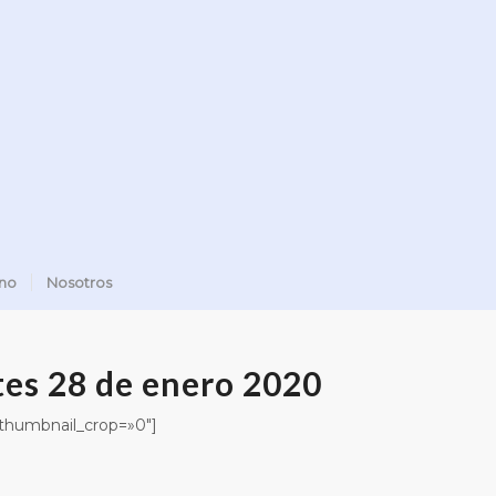
ano
Nosotros
tes 28 de enero 2020
» thumbnail_crop=»0″]