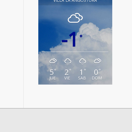
VILLA LA ANGOSTURA
-1
°
5
2
1
0
°
°
°
°
JUE
VIE
SAB
DOM