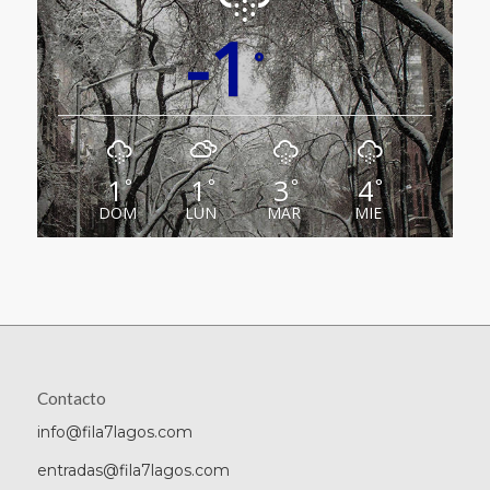
-1
°
1
1
3
4
°
°
°
°
DOM
LUN
MAR
MIE
Contacto
info@fila7lagos.com
entradas@fila7lagos.com