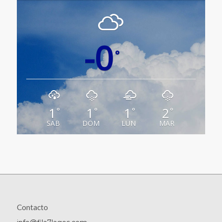
-0
°
1
1
1
2
°
°
°
°
SAB
DOM
LUN
MAR
Contacto